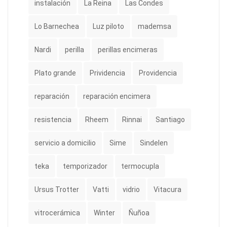
instalación
La Reina
Las Condes
Lo Barnechea
Luz piloto
mademsa
Nardi
perilla
perillas encimeras
Plato grande
Prividencia
Providencia
reparación
reparación encimera
resistencia
Rheem
Rinnai
Santiago
servicio a domicilio
Sime
Sindelen
teka
temporizador
termocupla
Ursus Trotter
Vatti
vidrio
Vitacura
vitrocerámica
Winter
Ñuñoa