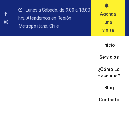
Saltar
Lunes a Sábado, de 9:00 a 18:00
al
Agenda
hrs. Atendemos en Región
contenido
una
Metropolitana, Chile
visita
Inicio
Servicios
¿Cómo Lo
Hacemos?
Blog
Contacto