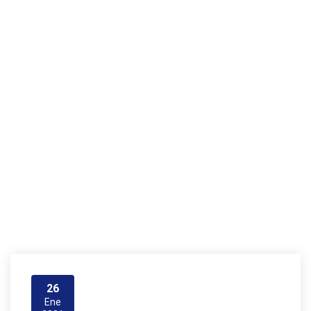
Ñuñ
oa
Casa
Ñuñoa
26
Ene