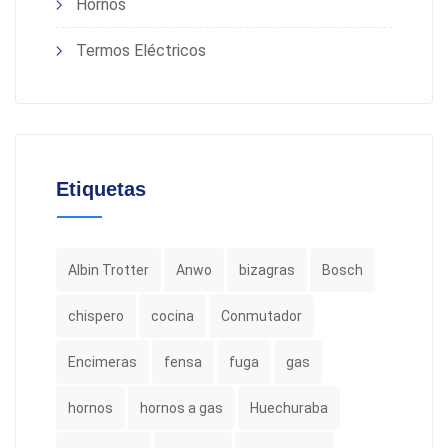
Hornos
Termos Eléctricos
Etiquetas
Albin Trotter
Anwo
bizagras
Bosch
chispero
cocina
Conmutador
Encimeras
fensa
fuga
gas
hornos
hornos a gas
Huechuraba