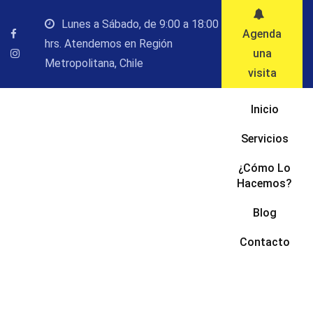
Saltar
Lunes a Sábado, de 9:00 a 18:00
al
Agenda
hrs. Atendemos en Región
contenido
una
Metropolitana, Chile
visita
Inicio
Servicios
¿Cómo Lo
Hacemos?
Blog
Contacto