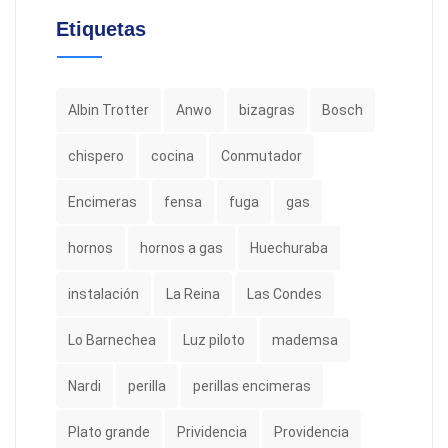
Etiquetas
Albin Trotter
Anwo
bizagras
Bosch
chispero
cocina
Conmutador
Encimeras
fensa
fuga
gas
hornos
hornos a gas
Huechuraba
instalación
La Reina
Las Condes
Lo Barnechea
Luz piloto
mademsa
Nardi
perilla
perillas encimeras
Plato grande
Prividencia
Providencia