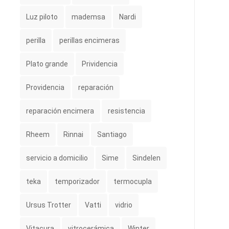
Luz piloto
mademsa
Nardi
perilla
perillas encimeras
Plato grande
Prividencia
Providencia
reparación
reparación encimera
resistencia
Rheem
Rinnai
Santiago
servicio a domicilio
Sime
Sindelen
teka
temporizador
termocupla
Ursus Trotter
Vatti
vidrio
Vitacura
vitrocerámica
Winter