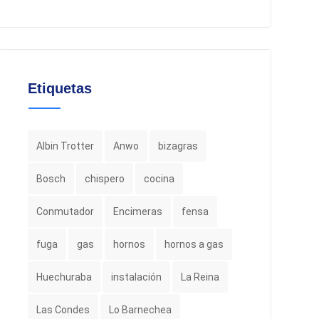
Etiquetas
Albin Trotter
Anwo
bizagras
Bosch
chispero
cocina
Conmutador
Encimeras
fensa
fuga
gas
hornos
hornos a gas
Huechuraba
instalación
La Reina
Las Condes
Lo Barnechea