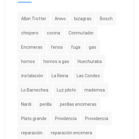
Albin Trotter
Anwo
bizagras
Bosch
chispero
cocina
Conmutador
Encimeras
fensa
fuga
gas
hornos
hornos a gas
Huechuraba
instalación
La Reina
Las Condes
Lo Barnechea
Luz piloto
mademsa
Nardi
perilla
perillas encimeras
Plato grande
Prividencia
Providencia
reparación
reparación encimera