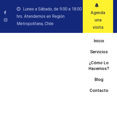
Saltar
Lunes a Sábado, de 9:00 a 18:00
al
Agenda
hrs. Atendemos en Región
contenido
una
Metropolitana, Chile
visita
Inicio
Servicios
¿Cómo Lo
Hacemos?
Blog
Contacto