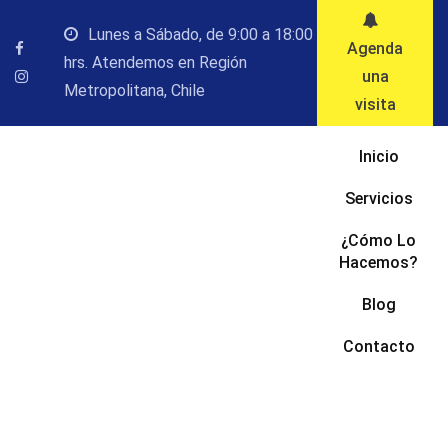
Saltar
Lunes a Sábado, de 9:00 a 18:00
al
Agenda
hrs. Atendemos en Región
contenido
una
Metropolitana, Chile
visita
Inicio
Servicios
¿Cómo Lo
Hacemos?
Blog
Contacto