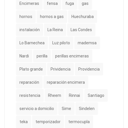
Encimeras
fensa
fuga
gas
hornos
hornos a gas
Huechuraba
instalación
La Reina
Las Condes
Lo Barnechea
Luz piloto
mademsa
Nardi
perilla
perillas encimeras
Plato grande
Prividencia
Providencia
reparación
reparación encimera
resistencia
Rheem
Rinnai
Santiago
servicio a domicilio
Sime
Sindelen
teka
temporizador
termocupla