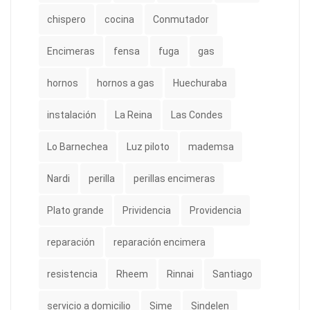
chispero
cocina
Conmutador
Encimeras
fensa
fuga
gas
hornos
hornos a gas
Huechuraba
instalación
La Reina
Las Condes
Lo Barnechea
Luz piloto
mademsa
Nardi
perilla
perillas encimeras
Plato grande
Prividencia
Providencia
reparación
reparación encimera
resistencia
Rheem
Rinnai
Santiago
servicio a domicilio
Sime
Sindelen