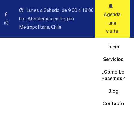
Saltar
Lunes a Sábado, de 9:00 a 18:00
al
Agenda
hrs. Atendemos en Región
contenido
una
Metropolitana, Chile
visita
Inicio
Servicios
¿Cómo Lo
Hacemos?
Blog
Contacto