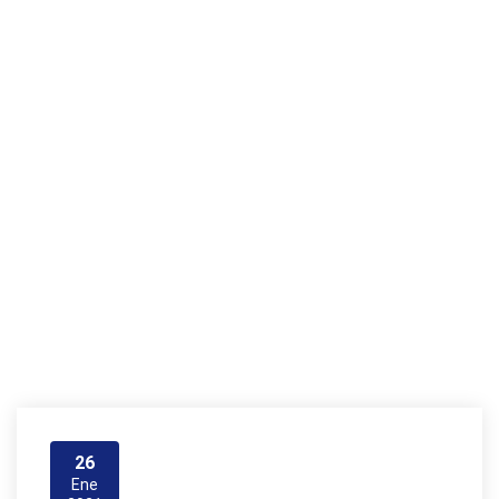
fug
a
Casa
fuga
26
Ene