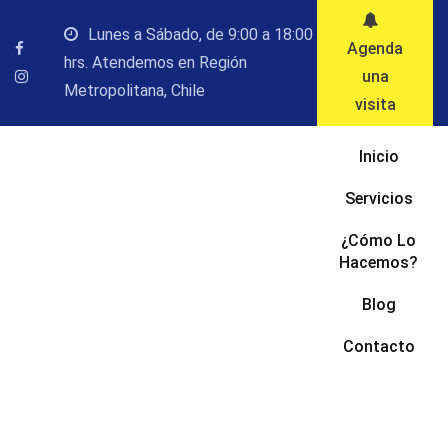
Saltar
Lunes a Sábado, de 9:00 a 18:00
al
Agenda
hrs. Atendemos en Región
contenido
una
Metropolitana, Chile
visita
Inicio
Servicios
¿Cómo Lo
Hacemos?
Blog
Contacto