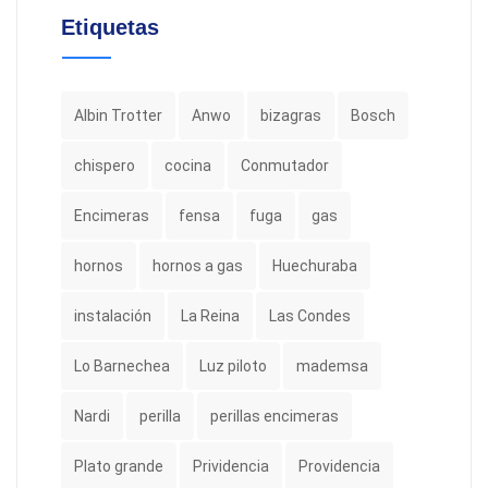
Etiquetas
Albin Trotter
Anwo
bizagras
Bosch
chispero
cocina
Conmutador
Encimeras
fensa
fuga
gas
hornos
hornos a gas
Huechuraba
instalación
La Reina
Las Condes
Lo Barnechea
Luz piloto
mademsa
Nardi
perilla
perillas encimeras
Plato grande
Prividencia
Providencia