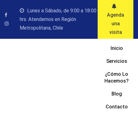
Saltar
Lunes a Sábado, de 9:00 a 18:00
al
Agenda
hrs. Atendemos en Región
contenido
una
Metropolitana, Chile
visita
Inicio
Servicios
¿Cómo Lo
Hacemos?
Blog
Contacto