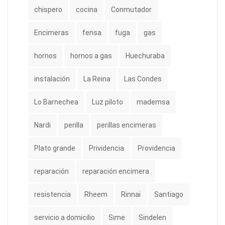
chispero
cocina
Conmutador
Encimeras
fensa
fuga
gas
hornos
hornos a gas
Huechuraba
instalación
La Reina
Las Condes
Lo Barnechea
Luz piloto
mademsa
Nardi
perilla
perillas encimeras
Plato grande
Prividencia
Providencia
reparación
reparación encimera
resistencia
Rheem
Rinnai
Santiago
servicio a domicilio
Sime
Sindelen