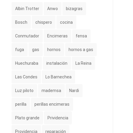
Albin Trotter
Anwo
bizagras
Bosch
chispero
cocina
Conmutador
Encimeras
fensa
fuga
gas
hornos
hornos a gas
Huechuraba
instalación
La Reina
Las Condes
Lo Barnechea
Luz piloto
mademsa
Nardi
perilla
perillas encimeras
Plato grande
Prividencia
Providencia
reparación