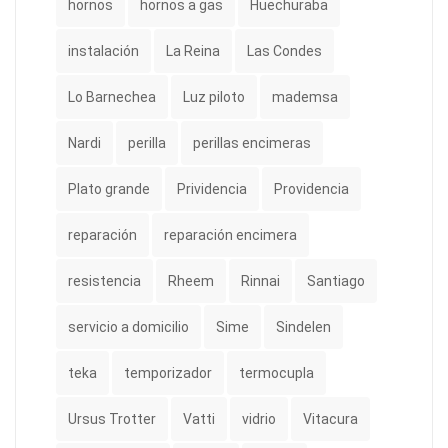
hornos
hornos a gas
Huechuraba
instalación
La Reina
Las Condes
Lo Barnechea
Luz piloto
mademsa
Nardi
perilla
perillas encimeras
Plato grande
Prividencia
Providencia
reparación
reparación encimera
resistencia
Rheem
Rinnai
Santiago
servicio a domicilio
Sime
Sindelen
teka
temporizador
termocupla
Ursus Trotter
Vatti
vidrio
Vitacura