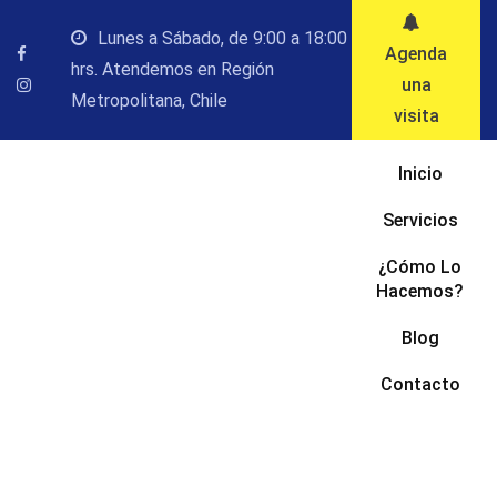
Saltar
Lunes a Sábado, de 9:00 a 18:00
al
Agenda
hrs. Atendemos en Región
contenido
una
Metropolitana, Chile
visita
Inicio
Servicios
¿Cómo Lo
Hacemos?
Blog
Contacto