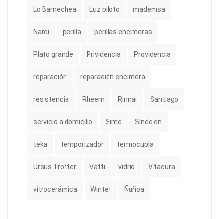
Lo Barnechea
Luz piloto
mademsa
Nardi
perilla
perillas encimeras
Plato grande
Prividencia
Providencia
reparación
reparación encimera
resistencia
Rheem
Rinnai
Santiago
servicio a domicilio
Sime
Sindelen
teka
temporizador
termocupla
Ursus Trotter
Vatti
vidrio
Vitacura
vitrocerámica
Winter
Ñuñoa