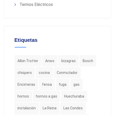
Termos Eléctricos
Etiquetas
Albin Trotter
Anwo
bizagras
Bosch
chispero
cocina
Conmutador
Encimeras
fensa
fuga
gas
hornos
hornos a gas
Huechuraba
instalación
La Reina
Las Condes