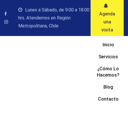
Saltar
Lunes a Sábado, de 9:00 a 18:00
al
Agenda
hrs. Atendemos en Región
contenido
una
Metropolitana, Chile
visita
Inicio
Servicios
¿Cómo Lo
Hacemos?
Blog
Contacto