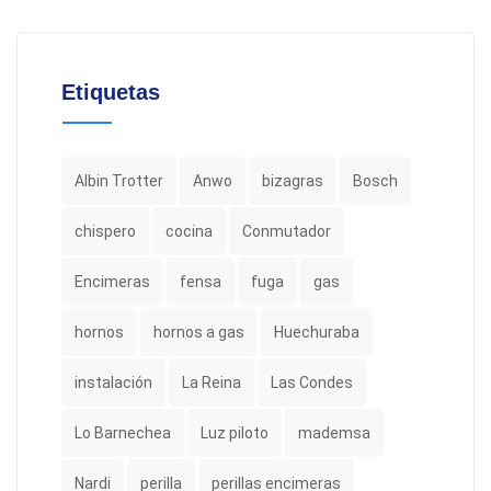
Etiquetas
Albin Trotter
Anwo
bizagras
Bosch
chispero
cocina
Conmutador
Encimeras
fensa
fuga
gas
hornos
hornos a gas
Huechuraba
instalación
La Reina
Las Condes
Lo Barnechea
Luz piloto
mademsa
Nardi
perilla
perillas encimeras