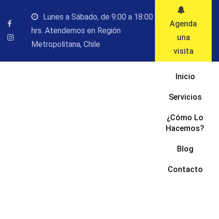
Saltar
Lunes a Sábado, de 9:00 a 18:00
al
Agenda
hrs. Atendemos en Región
contenido
una
Metropolitana, Chile
visita
Inicio
Servicios
¿Cómo Lo
Hacemos?
Blog
Contacto