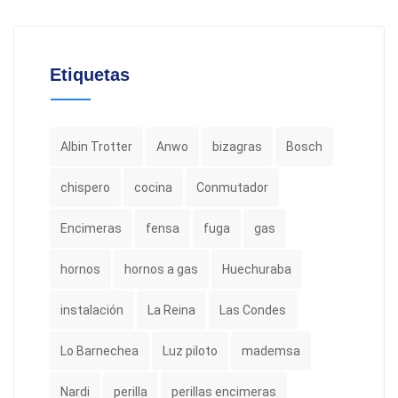
Etiquetas
Albin Trotter
Anwo
bizagras
Bosch
chispero
cocina
Conmutador
Encimeras
fensa
fuga
gas
hornos
hornos a gas
Huechuraba
instalación
La Reina
Las Condes
Lo Barnechea
Luz piloto
mademsa
Nardi
perilla
perillas encimeras