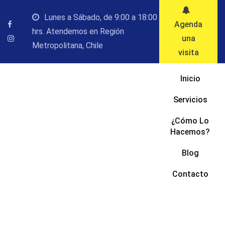
Saltar
Lunes a Sábado, de 9:00 a 18:00
al
Agenda
hrs. Atendemos en Región
contenido
una
Metropolitana, Chile
visita
Inicio
Servicios
¿Cómo Lo
Hacemos?
Blog
Contacto